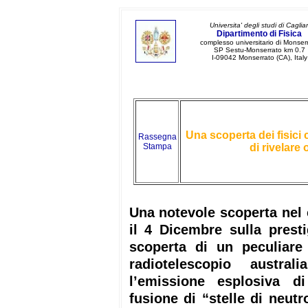
Universita' degli studi di Cagliar
Dipartimento di Fisica
complesso universitario di Monser
SP Sestu-Monserrato km 0.7
I-09042 Monserrato (CA), Italy
Una scoperta dei fisici 
Rassegna
Stampa
di rivelare
Una notevole scoperta nel 
il 4 Dicembre sulla presti
scoperta di un peculiare 
radiotelescopio austr
l’emissione esplosiva di
fusione di “stelle di neut